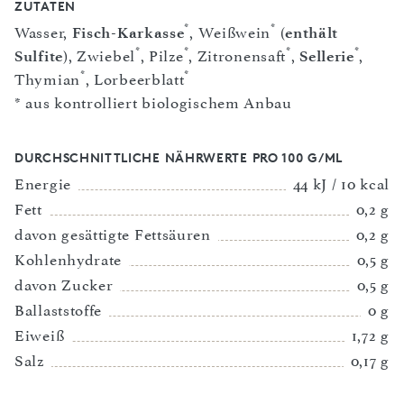
ZUTATEN
*
*
Wasser,
Fisch-Karkasse
, Weißwein
(
enthält
*
*
*
*
Sulfite
), Zwiebel
, Pilze
, Zitronensaft
,
Sellerie
,
*
*
Thymian
, Lorbeerblatt
* aus kontrolliert biologischem Anbau
DURCHSCHNITTLICHE NÄHRWERTE PRO 100 G/ML
Energie
44 kJ / 10 kcal
Fett
0,2 g
davon gesättigte Fettsäuren
0,2 g
Kohlenhydrate
0,5 g
davon Zucker
0,5 g
Ballaststoffe
0 g
Eiweiß
1,72 g
Salz
0,17 g