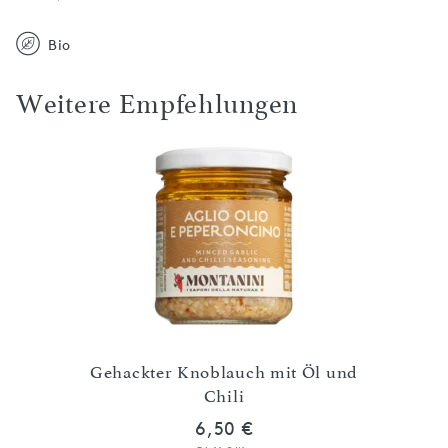
Bio
Weitere Empfehlungen
Gehackter Knoblauch mit Öl und
Feig
müse
Chili
6,50 €