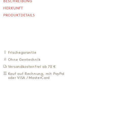
5,90 €
BESCHREIBUNG
HERKUNFT
11,80 € / Kg
PRODUKTDETAILS
Preis inkl. MwSt. zzgl. 4,95 € Versand
+
IN DEN WARENKORB
-
ZU DEN FAVORITEN
IN DER NÄHE KAUFEN
Frischegarantie
BESCHREIBUNG
Ohne Gentechnik
HERKUNFT
Versandkostenfrei ab 70 €
PRODUKTDETAILS
Kauf auf Rechnung, mit PayPal
oder VISA / MasterCard