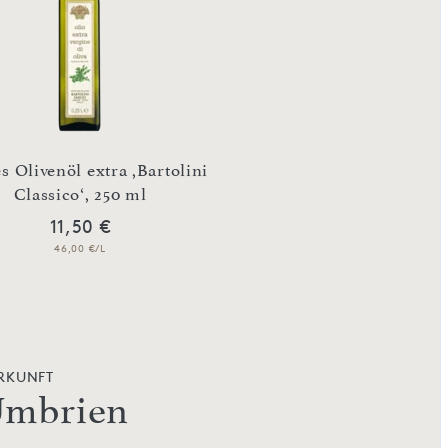
s Olivenöl extra ,Bartolini
Classico‘, 250 ml
Umbrische Bergl
11,50 €
7,90 €
46,00 €/L
15,80 €/Kg
RKUNFT
mbrien