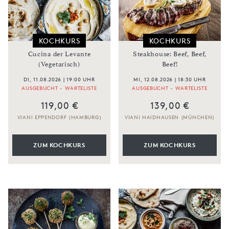
KOCHKURS
KOCHKURS
Cucina der Levante
Steakhouse: Beef, Beef,
(Vegetarisch)
Beef!
DI, 11.08.2026 | 19:00 UHR
MI, 12.08.2026 | 18:30 UHR
AUSGEBUCHT - WARTELISTE
AUSGEBUCHT - WARTELISTE
119,00 €
139,00 €
VIANI EPPENDORF (HAMBURG)
VIANI HAIDHAUSEN (MÜNCHEN)
ZUM KOCHKURS
ZUM KOCHKURS