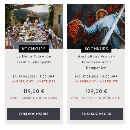
KOCHKURS
KOCHKURS
La Dolce Vita – die
Am Fuß des Vesuvs -
Trash Küchenparty
Eine Reise nach
Kampanien
SA, 15.08.2026 | 19:00 UHR
MO, 17.08.2026 | 18:30 UHR
AUSGEBUCHT - WARTELISTE
AUSGEBUCHT - WARTELISTE
119,00 €
129,00 €
VIANI EIMSBÜTTEL (HAMBURG)
VIANI HAIDHAUSEN (MÜNCHEN)
ZUM KOCHKURS
ZUM KOCHKURS