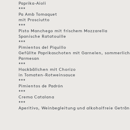
Paprika-Aioli
***
Pa Amb Tomaquet
mit Prosciutto
***
Pisto Manchego mit frischem Mozzarella
Spanische Ratatouille
***
Pimientos del Piquillo
Gefüllte Paprikaschoten mit Garnelen, sommerli
Parmesan
***
Hackbällchen mit Chorizo
in Tomaten-Rotweinsauce
***
Pimientos de Padrón
***
Crema Catalana
***
Aperitivo, Weinbegleitung und alkoholfreie Geträn