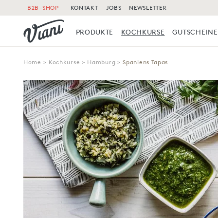
B2B-SHOP
KONTAKT
JOBS
NEWSLETTER
PRODUKTE
KOCHKURSE
GUTSCHEINE
Home
>
Kochkurse
>
Hamburg
>
Spaniens Tapas