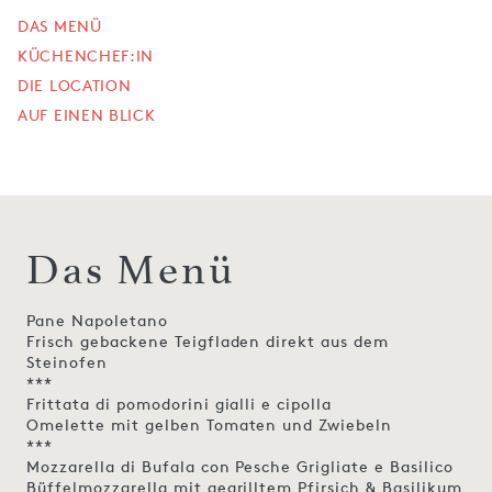
DAS MENÜ
KÜCHENCHEF:IN
DIE LOCATION
AUF EINEN BLICK
Das Menü
Pane Napoletano
Frisch gebackene Teigfladen direkt aus dem
Steinofen
***
Frittata di pomodorini gialli e cipolla
Omelette mit gelben Tomaten und Zwiebeln
***
Mozzarella di Bufala con Pesche Grigliate e Basilico
Büffelmozzarella mit gegrilltem Pfirsich & Basilikum