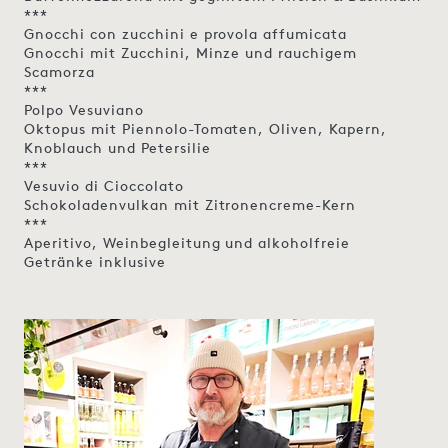
***
Gnocchi con zucchini e provola affumicata
Gnocchi mit Zucchini, Minze und rauchigem
Scamorza
***
Polpo Vesuviano
Oktopus mit Piennolo-Tomaten, Oliven, Kapern,
Knoblauch und Petersilie
***
Vesuvio di Cioccolato
Schokoladenvulkan mit Zitronencreme-Kern
***
Aperitivo, Weinbegleitung und alkoholfreie
Getränke inklusive