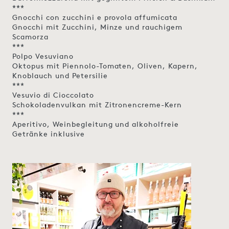
***
Gnocchi con zucchini e provola affumicata
Gnocchi mit Zucchini, Minze und rauchigem
Scamorza
***
Polpo Vesuviano
Oktopus mit Piennolo-Tomaten, Oliven, Kapern,
Knoblauch und Petersilie
***
Vesuvio di Cioccolato
Schokoladenvulkan mit Zitronencreme-Kern
***
Aperitivo, Weinbegleitung und alkoholfreie
Getränke inklusive