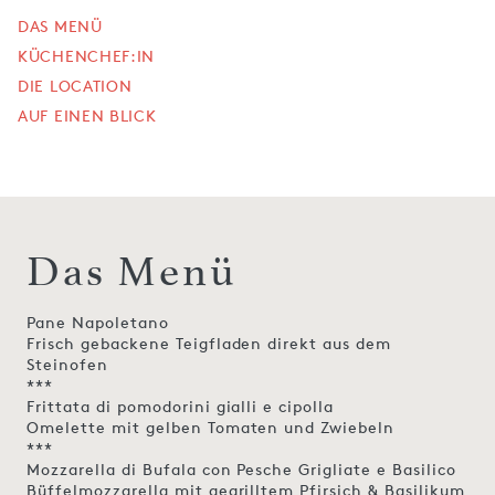
DAS MENÜ
KÜCHENCHEF:IN
DIE LOCATION
AUF EINEN BLICK
Das Menü
Pane Napoletano
Frisch gebackene Teigfladen direkt aus dem
Steinofen
***
Frittata di pomodorini gialli e cipolla
Omelette mit gelben Tomaten und Zwiebeln
***
Mozzarella di Bufala con Pesche Grigliate e Basilico
Büffelmozzarella mit gegrilltem Pfirsich & Basilikum