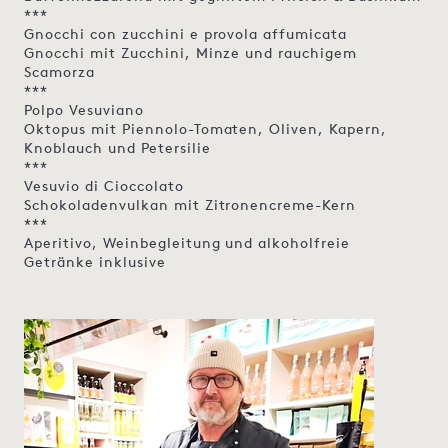
***
Gnocchi con zucchini e provola affumicata
Gnocchi mit Zucchini, Minze und rauchigem
Scamorza
***
Polpo Vesuviano
Oktopus mit Piennolo-Tomaten, Oliven, Kapern,
Knoblauch und Petersilie
***
Vesuvio di Cioccolato
Schokoladenvulkan mit Zitronencreme-Kern
***
Aperitivo, Weinbegleitung und alkoholfreie
Getränke inklusive