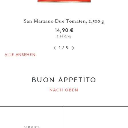
Ges
tage'
San Marzano Due Tomaten, 2.500 g
14,90 €
5,84 €/Kg
1
/
9
ALLE ANSEHEN
BUON APPETITO
NACH OBEN
SERVICE