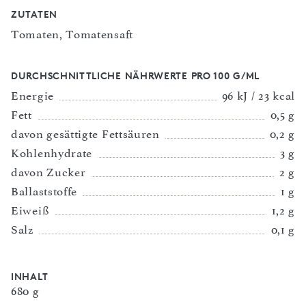
ZUTATEN
Tomaten, Tomatensaft
DURCHSCHNITTLICHE NÄHRWERTE PRO 100 G/ML
Energie
96 kJ / 23 kcal
Fett
0,5 g
davon gesättigte Fettsäuren
0,2 g
Kohlenhydrate
3 g
davon Zucker
2 g
Ballaststoffe
1 g
Eiweiß
1,2 g
Salz
0,1 g
INHALT
680 g