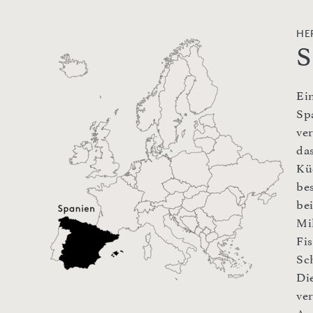
HE
S
Ei
Sp
ve
da
Kü
be
be
Mi
Fi
Sc
Di
ve