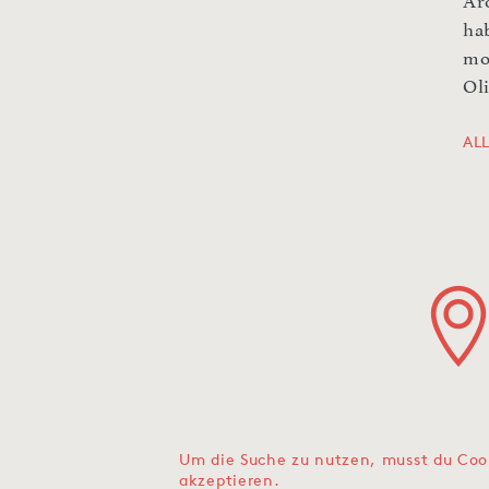
Ar
ha
mo
Oli
AL
Um die Suche zu nutzen, musst du Coo
akzeptieren.