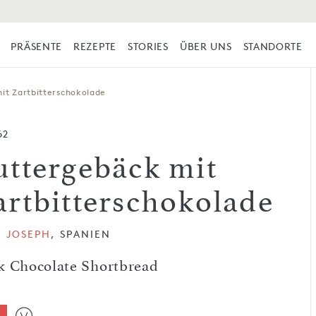
PRÄSENTE
REZEPTE
STORIES
ÜBER UNS
STANDORTE
it Zartbitterschokolade
62
uttergebäck mit
artbitterschokolade
Y JOSEPH
, SPANIEN
k Chocolate Shortbread