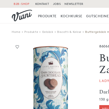
B2B-SHOP
KONTAKT
JOBS
NEWSLETTER
PRODUKTE
KOCHKURSE
GUTSCHEINE
Home
>
Produkte
>
Gebäck
>
Biscotti & Kekse
>
Buttergebäck m
8606
B
Z
LAD
Dar
130 g
NEU