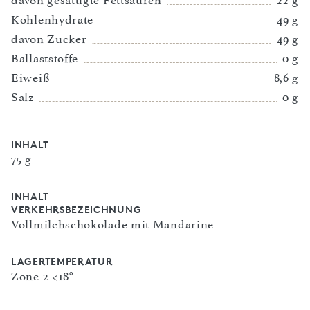
davon gesättigte Fettsäuren
22 g
Kohlenhydrate
49 g
davon Zucker
49 g
Ballaststoffe
0 g
Eiweiß
8,6 g
Salz
0 g
INHALT
75 g
INHALT
VERKEHRSBEZEICHNUNG
Vollmilchschokolade mit Mandarine
LAGERTEMPERATUR
Zone 2 <18°