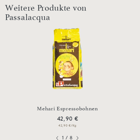
Weitere Produkte von
Passalacqua
,
Mehari Espressobohnen
Me
42,90 €
42,90 €/Kg
1
/
8