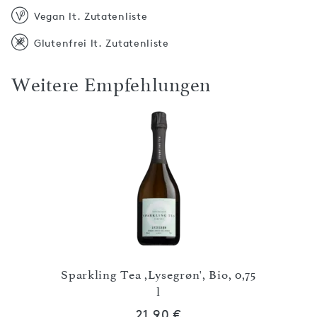
Vegan lt. Zutatenliste
Glutenfrei lt. Zutatenliste
Weitere Empfehlungen
Sparkling Tea ,Lysegrøn', Bio, 0,75
nfrei
l
Spa
21,90 €