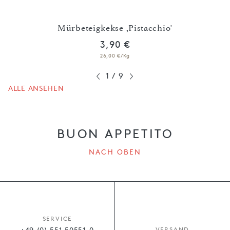
olade
Mürbeteigkekse ,Pistacchio'
Mü
3,90 €
26,00 €/Kg
1
/
9
ALLE ANSEHEN
BUON APPETITO
NACH OBEN
SERVICE
+49 (0) 551 50551-0
VERSAND