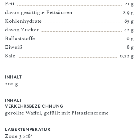
Fett
21 g
davon gesättigte Fettsäuren
2,9 g
Kohlenhydrate
65 g
davon Zucker
42 g
Ballaststoffe
0 g
Eiweiß
8 g
Salz
0,22 g
INHALT
200 g
INHALT
VERKEHRSBEZEICHNUNG
gerollte Waffel, gefüllt mit Pistaziencreme
LAGERTEMPERATUR
Zone 3 >18°