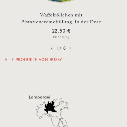
Waffelröllchen mit
Wa
Pistaziencremefüllung, in der Dose
Hase
22,50 €
80,36 €/Kg
1
/
8
ALLE PRODUKTE VON BUSSY