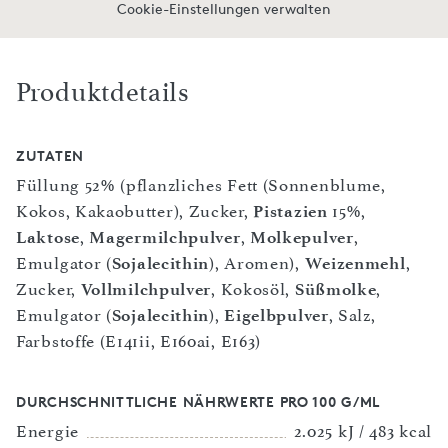
Cookie-Einstellungen verwalten
Produktdetails
ZUTATEN
Füllung 52% (pflanzliches Fett (Sonnenblume,
Kokos, Kakaobutter), Zucker,
Pistazien
15%,
Laktose
,
Magermilchpulver
,
Molkepulver
,
Emulgator (
Sojalecithin
), Aromen),
Weizenmehl
,
Zucker,
Vollmilchpulver
, Kokosöl,
Süßmolke
,
Emulgator (
Sojalecithin
),
Eigelbpulver
, Salz,
Farbstoffe (E141ii, E160ai, E163)
DURCHSCHNITTLICHE NÄHRWERTE PRO 100 G/ML
Energie
2.025 kJ / 483 kcal