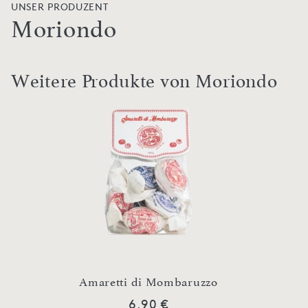
UNSER PRODUZENT
Moriondo
Weitere Produkte von Moriondo
play
Amaretti di Mombaruzzo
Amare
6,90 €