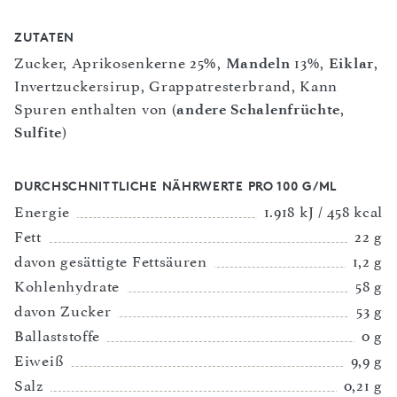
ZUTATEN
Zucker, Aprikosenkerne 25%,
Mandeln
13%,
Eiklar
,
Invertzuckersirup, Grappatresterbrand, Kann
Spuren enthalten von (
andere Schalenfrüchte
,
Sulfite
)
DURCHSCHNITTLICHE NÄHRWERTE PRO 100 G/ML
Energie
1.918 kJ / 458 kcal
Fett
22 g
davon gesättigte Fettsäuren
1,2 g
Kohlenhydrate
58 g
davon Zucker
53 g
Ballaststoffe
0 g
Eiweiß
9,9 g
Salz
0,21 g