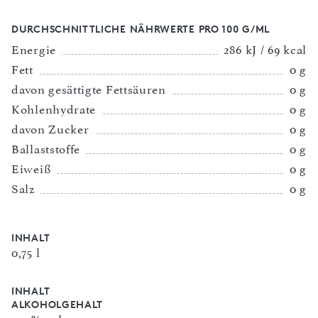
DURCHSCHNITTLICHE NÄHRWERTE PRO 100 G/ML
Energie
286 kJ / 69 kcal
Fett
0 g
davon gesättigte Fettsäuren
0 g
Kohlenhydrate
0 g
davon Zucker
0 g
Ballaststoffe
0 g
Eiweiß
0 g
Salz
0 g
INHALT
0,75 l
INHALT
ALKOHOLGEHALT