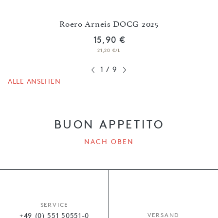
 2025
Roero Arneis DOCG 2025
S
15,90 €
21,20 €/L
1
/
9
ALLE ANSEHEN
BUON APPETITO
NACH OBEN
SERVICE
+49 (0) 551 50551-0
VERSAND