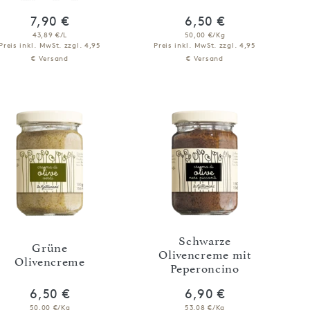
7,90 €
6,50 €
43,89 €/L
50,00 €/Kg
Preis inkl. MwSt.
zzgl. 4,95
Preis inkl. MwSt.
zzgl. 4,95
€ Versand
€ Versand
IN DEN WARENKORB
IN DEN WARENKORB
Schwarze
Grüne
Olivencreme mit
Olivencreme
Peperoncino
6,50 €
6,90 €
50,00 €/Kg
53,08 €/Kg