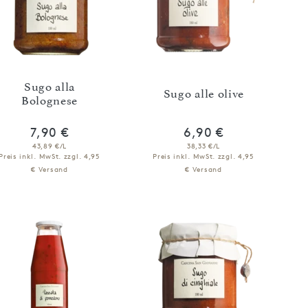
Sugo alla
Sugo alle olive
Bolognese
7,90 €
6,90 €
43,89 €/L
38,33 €/L
Preis inkl. MwSt.
zzgl. 4,95
Preis inkl. MwSt.
zzgl. 4,95
€ Versand
€ Versand
IN DEN WARENKORB
IN DEN WARENKORB