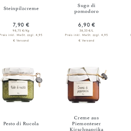
Sugo di
Steinpilzcreme
pomodoro
7,90 €
6,90 €
98,75 €/Kg
38,33 €/L
Preis inkl. MwSt.
zzgl. 4,95
Preis inkl. MwSt.
zzgl. 4,95
€ Versand
€ Versand
IN DEN WARENKORB
IN DEN WARENKORB
Creme aus
Pesto di Rucola
Piemonteser
Kirschpaprika