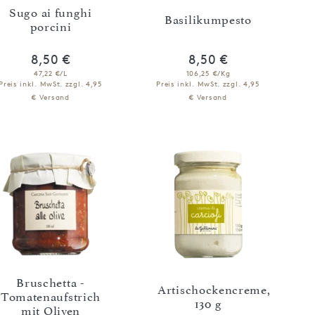
Sugo ai funghi
Basilikumpesto
porcini
8,50 €
8,50 €
47,22 €/L
106,25 €/Kg
Preis inkl. MwSt.
zzgl. 4,95
Preis inkl. MwSt.
zzgl. 4,95
€ Versand
€ Versand
IN DEN WARENKORB
IN DEN WARENKORB
Bruschetta -
Artischockencreme,
Tomatenaufstrich
130 g
mit Oliven