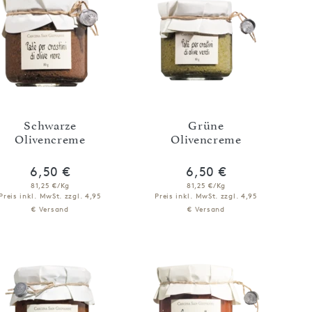
Schwarze
Grüne
Olivencreme
Olivencreme
6,50 €
6,50 €
81,25 €/Kg
81,25 €/Kg
Preis inkl. MwSt.
zzgl. 4,95
Preis inkl. MwSt.
zzgl. 4,95
€ Versand
€ Versand
IN DEN WARENKORB
IN DEN WARENKORB