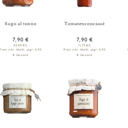
Sugo al tonno
Tomatenconcassé
7,90 €
7,90 €
43,89 €/L
11,79 €/L
Preis inkl. MwSt.
zzgl. 4,95
Preis inkl. MwSt.
zzgl. 4,95
€ Versand
€ Versand
IN DEN WARENKORB
IN DEN WARENKORB