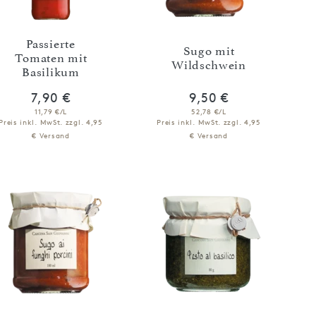
Passierte
Sugo mit
Tomaten mit
Wildschwein
Basilikum
7,90 €
9,50 €
11,79 €/L
52,78 €/L
Preis inkl. MwSt.
zzgl. 4,95
Preis inkl. MwSt.
zzgl. 4,95
€ Versand
€ Versand
IN DEN WARENKORB
IN DEN WARENKORB