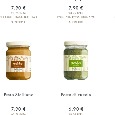
7,90 €
7,90 €
98,75 €/Kg
98,75 €/Kg
Preis inkl. MwSt.
zzgl. 4,95
Preis inkl. MwSt.
zzgl. 4,95
€ Versand
€ Versand
IN DEN WARENKORB
IN DEN WARENKORB
Pesto Siciliano
Pesto di rucola
7,90 €
6,90 €
60,77 €/Kg
53,08 €/Kg