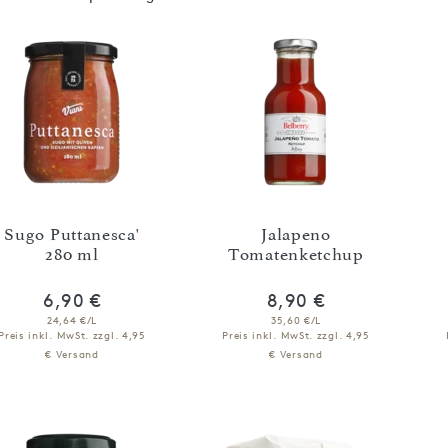
Sugo Puttanesca'
Jalapeno
280 ml
Tomatenketchup
6,90 €
8,90 €
24,64 €/L
35,60 €/L
Preis inkl. MwSt.
zzgl. 4,95
Preis inkl. MwSt.
zzgl. 4,95
€ Versand
€ Versand
IN DEN WARENKORB
IN DEN WARENKORB