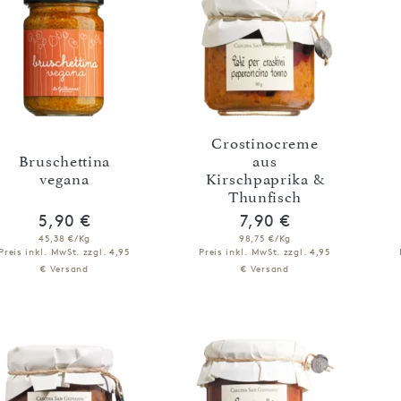
Crostinocreme
Bruschettina
aus
vegana
Kirschpaprika &
Thunfisch
5,90 €
7,90 €
45,38 €/Kg
98,75 €/Kg
Preis inkl. MwSt.
zzgl. 4,95
Preis inkl. MwSt.
zzgl. 4,95
€ Versand
€ Versand
IN DEN WARENKORB
IN DEN WARENKORB