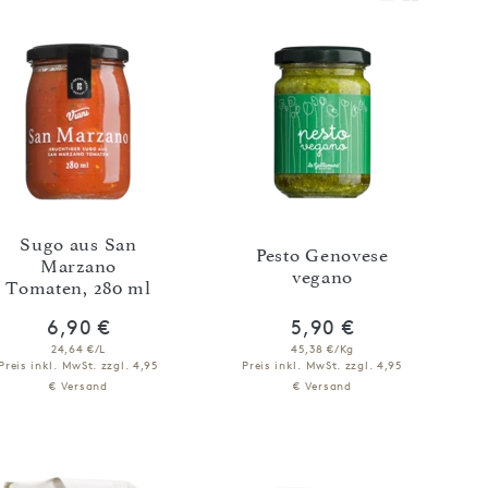
Sugo aus San
Pesto Genovese
Marzano
vegano
Tomaten, 280 ml
6,90 €
5,90 €
24,64 €/L
45,38 €/Kg
Preis inkl. MwSt.
zzgl. 4,95
Preis inkl. MwSt.
zzgl. 4,95
€ Versand
€ Versand
IN DEN WARENKORB
IN DEN WARENKORB