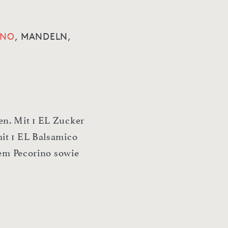
INO
,
MANDELN,
en. Mit 1 EL Zucker
mit 1 EL Balsamico
nem Pecorino sowie