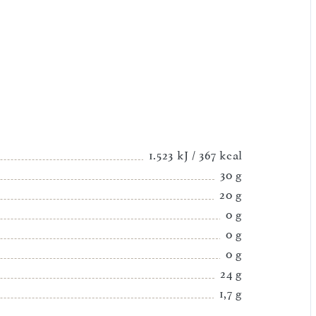
1.523 kJ / 367 kcal
30 g
20 g
0 g
0 g
0 g
24 g
1,7 g