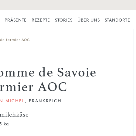
PRÄSENTE
REZEPTE
STORIES
ÜBER UNS
STANDORTE
ie fermier AOC
omme de Savoie
ermier AOC
IN MICHEL
, FRANKREICH
milchkäse
,5 kg