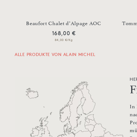
Beaufort Chalet d’Alpage AOC
Tomme
168,00 €
84,00 €/Kg
ALLE PRODUKTE VON ALAIN MICHEL
HE
F
In
na
Pr
mü