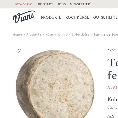
B2B-SHOP
KONTAKT
JOBS
NEWSLETTER
PRODUKTE
KOCHKURSE
GUTSCHEINE
Home
>
Produkte
>
Käse
>
Schnitt- & Hartkäse
>
Tomme de Savo
3751
T
f
ALA
Kuh
ca. 1