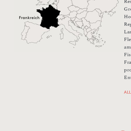
Re
Gr
Ho
Re
La
Fl
am
Fi
Fr
pr
En
AL