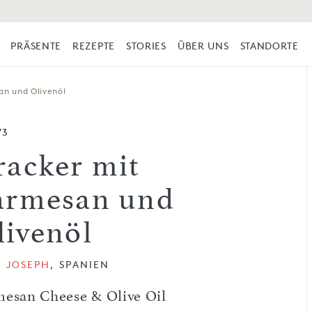
PRÄSENTE
REZEPTE
STORIES
ÜBER UNS
STANDORTE
an und Olivenöl
73
racker mit
armesan und
livenöl
Y JOSEPH
, SPANIEN
mesan Cheese & Olive Oil