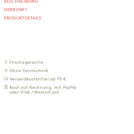
Olivenöl
BESCHREIBUNG
HERKUNFT
100 g
PRODUKTDETAILS
SOFORT VERFÜGBAR
5,90 €
59,00 € / Kg
Preis inkl. MwSt. zzgl. 4,95 € Versand
+
IN DEN WARENKORB
-
Frischegarantie
Ohne Gentechnik
ZU DEN FAVORITEN
Versandkostenfrei ab 70 €
IN DER NÄHE KAUFEN
Kauf auf Rechnung, mit PayPal
oder VISA / MasterCard
BESCHREIBUNG
HERKUNFT
PRODUKTDETAILS