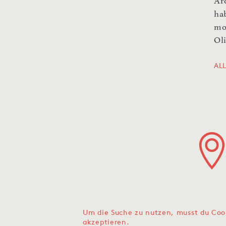
Ar
ha
mo
Oli
AL
Um die Suche zu nutzen, musst du Coo
akzeptieren.