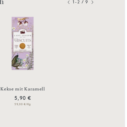
ph
1-2
/
9
Kekse mit Karamell
Kekse mit Cas
5,90 €
5,90 €
59,00 €/Kg
59,00 €/Kg