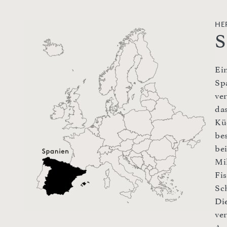
HE
S
Ei
Sp
ve
da
Kü
be
be
Mi
Fi
Sc
Di
ve