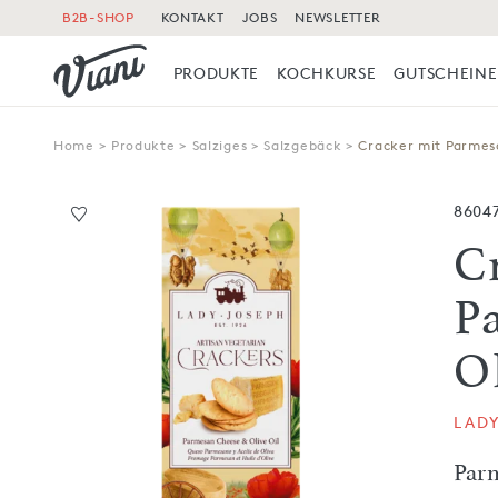
B2B-SHOP
KONTAKT
JOBS
NEWSLETTER
PRODUKTE
KOCHKURSE
GUTSCHEINE
Home
>
Produkte
>
Salziges
>
Salzgebäck
>
Cracker mit Parmes
8604
C
P
O
LAD
Par