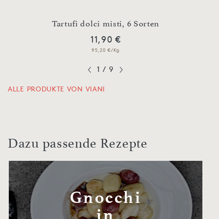
n
Tartufi dolci misti, 6 Sorten
O
11,90 €
95,20 €/Kg
1
/
9
ALLE PRODUKTE VON VIANI
Dazu passende Rezepte
Gnocchi
in