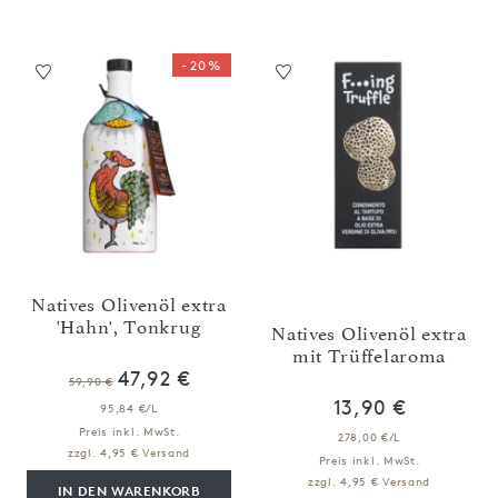
-20%
Natives Olivenöl extra
'Hahn', Tonkrug
Natives Olivenöl extra
mit Trüffelaroma
47,92 €
59,90 €
13,90 €
95,84 €/L
Preis inkl. MwSt.
278,00 €/L
zzgl. 4,95 € Versand
Preis inkl. MwSt.
zzgl. 4,95 € Versand
IN DEN WARENKORB