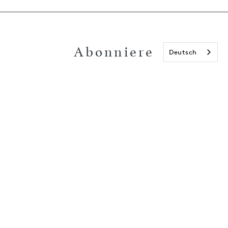
Abonniere
Deutsch
unseren
Newsletter und
erhalte 15€ Rabatt
auf deine nächste
Bestellung!
E-Mail