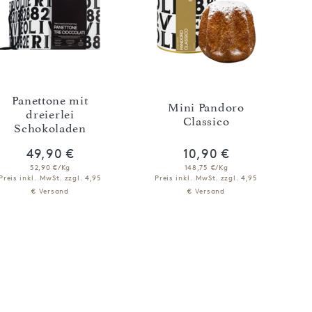
Panettone mit
Mini Pandoro
dreierlei
Classico
Schokoladen
49,90 €
10,90 €
52,90 €/Kg
148,75 €/Kg
Preis inkl. MwSt.
zzgl. 4,95
Preis inkl. MwSt.
zzgl. 4,95
€ Versand
€ Versand
NICHT VERFÜGBAR
NICHT VERFÜGBAR
BENACHRICHTIGEN
BENACHRICHTIGEN