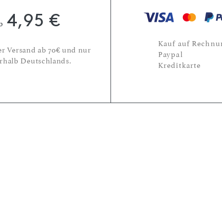
4,95 €
b
Kauf auf Rechnu
er Versand ab 70€ und nur
Paypal
rhalb Deutschlands.
Kreditkarte
Abonniere unseren Newslette
und erhalte 15€ Rabatt auf
deine nächste Bestellung!
E-Mail