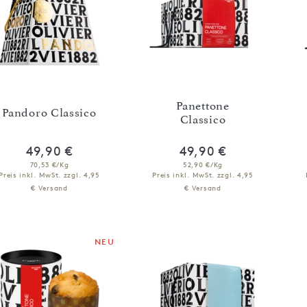
Panettone
Pandoro Classico
Classico
49,90 €
49,90 €
70,53 €/Kg
52,90 €/Kg
Preis inkl. MwSt.
zzgl. 4,95
Preis inkl. MwSt.
zzgl. 4,95
€ Versand
€ Versand
NICHT VERFÜGBAR
NICHT VERFÜGBAR
BENACHRICHTIGEN
BENACHRICHTIGEN
NEU