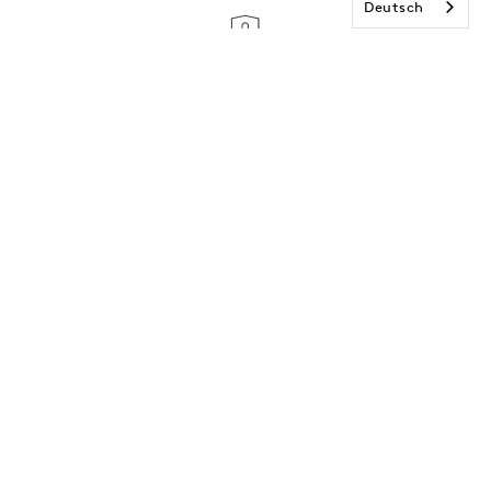
Deutsch
Deine Daten werden verschlüsselt übertragen.
Abonniere
unseren
Newsletter und
erhalte 15€ Rabatt
auf deine nächste
Bestellung!