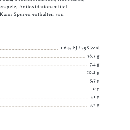
erspelz
, Antioxidationsmittel
, Kann Spuren enthalten von
1.645 kJ / 398 kcal
36,5 g
7,4 g
10,2 g
5,7 g
0 g
7,1 g
3,2 g