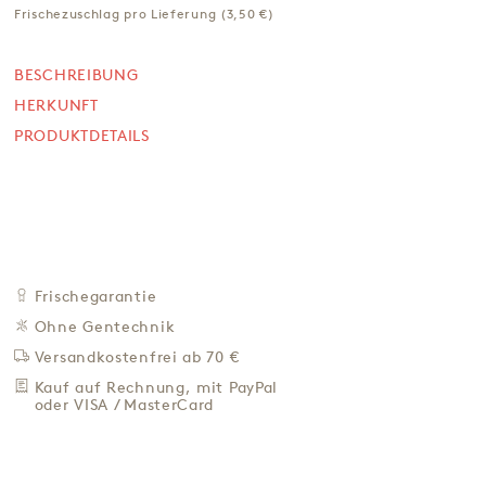
Frischezuschlag pro Lieferung (3,50 €)
VORBESTELLEN BIS MONTAG 8 UHR, VERSAND AM 18.
AUGUST
13,00 €
BESCHREIBUNG
HERKUNFT
72,22 € / Kg
Preis inkl. MwSt. zzgl. 4,95 € Versand
PRODUKTDETAILS
+
IN DEN WARENKORB
-
ZU DEN FAVORITEN
IN DER NÄHE KAUFEN
Frischegarantie
BESCHREIBUNG
Ohne Gentechnik
HERKUNFT
Versandkostenfrei ab 70 €
PRODUKTDETAILS
Kauf auf Rechnung, mit PayPal
oder VISA / MasterCard
Frischezuschlag pro Lieferung (3,50 €)