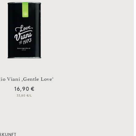
io Viani ,Gentle Love‘
Tartufi dolci m
16,90 €
17,90 €
33,80 €/L
89,50 €/Kg
RKUNFT