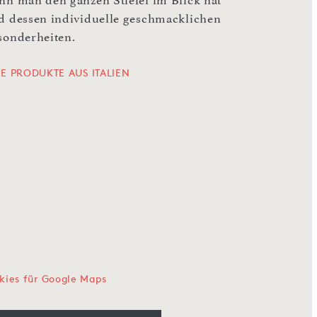
nn man den ganzen Stiefel im Blick hat
d dessen individuelle geschmacklichen
sonderheiten.
LE PRODUKTE AUS ITALIEN
kies für Google Maps