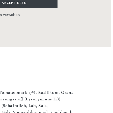
 AKZEPTIEREN
en verwalten
, Tomatenmark 17%, Basilikum, Grana
ierungsstoff (
Lysozym aus Ei
)),
 (
Schafmilch
, Lab, Salz,
, Salz, Sonnenblumenöl, Knoblauch,