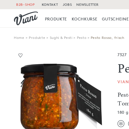
B2B-SHOP
KONTAKT
JOBS
NEWSLETTER
PRODUKTE
KOCHKURSE
GUTSCHEINE
Home
>
Produkte
>
Sughi & Pesti
>
Pesto
>
Pesto Rosso, frisch
7327
Pe
VIAN
Pes
Tom
180 g