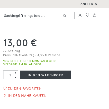
ANMELDEN
13,00 €
72,22 € / Kg
Preis inkl. MwSt. zzgl. 4,95 € Versand
VORBESTELLEN BIS MONTAG 8 UHR,
VERSAND AM 18. AUGUST
+
IN DEN WARENKORB
-
1
/
6
ZU DEN FAVORITEN
IN DER NÄHE KAUFEN
Pesto Rosso, frisch
180 g