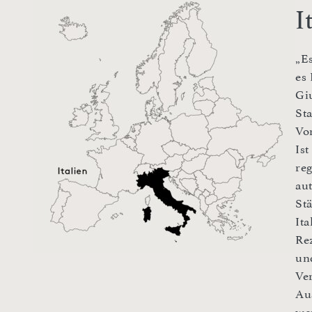
I
„E
es 
Gi
St
Vo
Is
re
au
St
It
Rez
un
Ve
Au