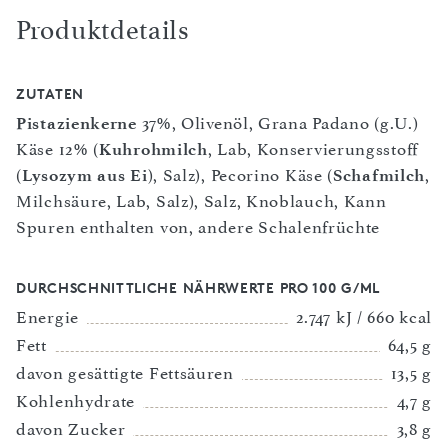
Produktdetails
ZUTATEN
Pistazienkerne
37%, Olivenöl, Grana Padano (g.U.)
Käse 12% (
Kuhrohmilch
, Lab, Konservierungsstoff
(
Lysozym aus Ei
), Salz), Pecorino Käse (
Schafmilch
,
Milchsäure, Lab, Salz), Salz, Knoblauch, Kann
Spuren enthalten von, andere Schalenfrüchte
DURCHSCHNITTLICHE NÄHRWERTE PRO 100 G/ML
Energie
2.747 kJ / 660 kcal
Fett
64,5 g
davon gesättigte Fettsäuren
13,5 g
Kohlenhydrate
4,7 g
davon Zucker
3,8 g