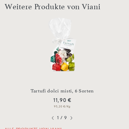
Weitere Produkte von Viani
n
Tartufi dolci misti, 6 Sorten
O
11,90 €
95,20 €/Kg
1
/
9