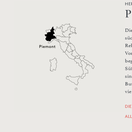
HE
P
Di
sü
Re
Vo
be
Sü
si
Bu
vie
DI
AL