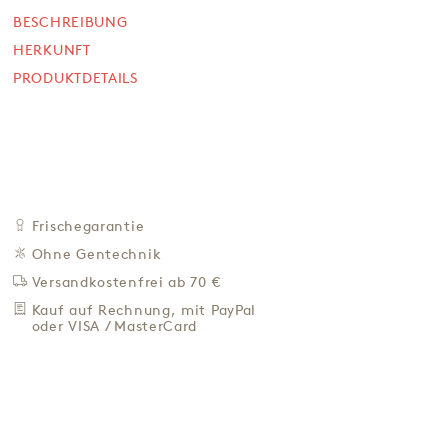
BESCHREIBUNG
NICHT VERFÜGBAR
19,90 €
HERKUNFT
PRODUKTDETAILS
99,50 € / Kg
Preis inkl. MwSt. zzgl. 4,95 € Versand
BEI VERFÜGBARKEIT
BENACHRICH­TIGEN
ZU DEN FAVORITEN
Frischegarantie
IN DER NÄHE KAUFEN
Ohne Gentechnik
Versandkostenfrei ab 70 €
BESCHREIBUNG
Kauf auf Rechnung, mit PayPal
HERKUNFT
oder VISA / MasterCard
PRODUKTDETAILS