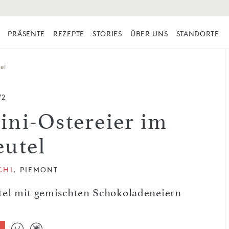
PRÄSENTE
REZEPTE
STORIES
ÜBER UNS
STANDORTE
el
72
ini-Ostereier im
eutel
CHI
, PIEMONT
tel mit gemischten Schokoladeneiern