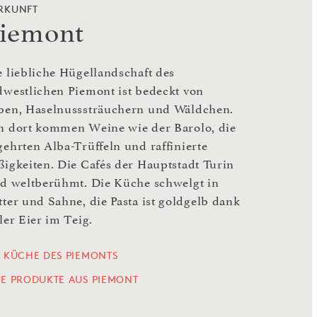
RKUNFT
iemont
e liebliche Hügellandschaft des
dwestlichen Piemont ist bedeckt von
ben, Haselnusssträuchern und Wäldchen.
n dort kommen Weine wie der Barolo, die
gehrten Alba-Trüffeln und raffinierte
ßigkeiten. Die Cafés der Hauptstadt Turin
nd weltberühmt. Die Küche schwelgt in
tter und Sahne, die Pasta ist goldgelb dank
ler Eier im Teig.
E KÜCHE DES PIEMONTS
LE PRODUKTE AUS PIEMONT