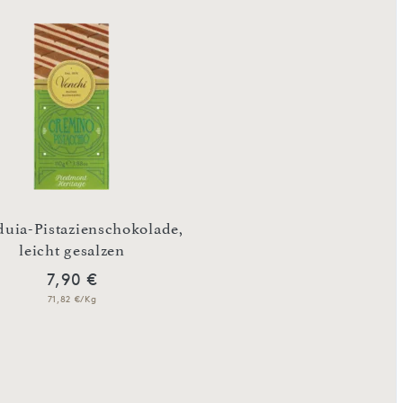
uia-Pistazienschokolade,
Zartbitter-Zigar
leicht gesalzen
Orangenschalen-Ka
7,90 €
7,92 €
71,82 €/Kg
79,20 €/Kg