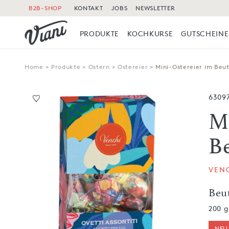
B2B-SHOP
KONTAKT
JOBS
NEWSLETTER
PRODUKTE
KOCHKURSE
GUTSCHEINE
Home
>
Produkte
>
Ostern
>
Ostereier
>
Mini-Ostereier im Beut
6309
M
B
VEN
Beu
200 g
NEU