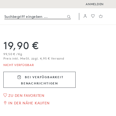
ANMELDEN
19,90 €
99,50 € / Kg
Preis inkl. MwSt. zzgl. 4,95 € Versand
NICHT VERFÜGBAR
BEI VERFÜGBARKEIT
BENACHRICH­TIGEN
1
/
2
ZU DEN FAVORITEN
IN DER NÄHE KAUFEN
Mini-Ostereier im Beutel
200 g