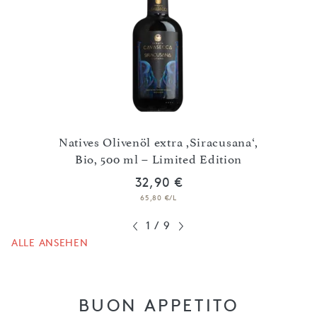
Noire‘
Natives Olivenöl extra ,Siracusana‘,
Nati
Bio, 500 ml – Limited Edition
32,90 €
65,80 €/L
1
/
9
ALLE ANSEHEN
BUON APPETITO