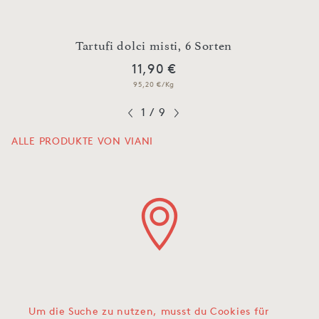
n
Tartufi dolci misti, 6 Sorten
O
11,90 €
95,20 €/Kg
1
/
9
ALLE PRODUKTE VON VIANI
Um die Suche zu nutzen, musst du Cookies für