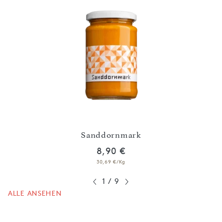
Sanddornmark
Ei
8,90 €
30,69 €/Kg
1
/
9
ALLE ANSEHEN