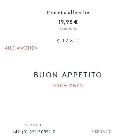
Pancetta alle erbe
Crem
19,98 €
47,00 €/Kg
1
/
8
ALLE ANSEHEN
BUON APPETITO
NACH OBEN
SERVICE
+49 (0) 551 50551-0
VERSAND