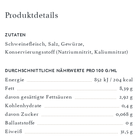
Produktdetails
ZUTATEN
Schweinefleisch, Salz, Gewürze,
Konservierungsstoff (Natriumnitrit, Kaliumnitrat)
DURCHSCHNITTLICHE NÄHRWERTE PRO 100 G/ML
Energie
852 kJ / 204 kcal
Fett
8,39 g
davon gesättigte Fettsäuren
2,92 g
Kohlenhydrate
0,4 g
davon Zucker
0,068 g
Ballaststoffe
0 g
Eiweiß
31,5 g