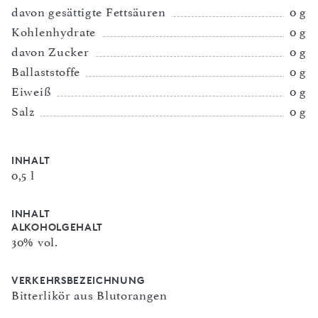
davon gesättigte Fettsäuren
0 g
Kohlenhydrate
0 g
davon Zucker
0 g
Ballaststoffe
0 g
Eiweiß
0 g
Salz
0 g
INHALT
0,5 l
INHALT
ALKOHOLGEHALT
30% vol.
VERKEHRSBEZEICHNUNG
Bitterlikör aus Blutorangen