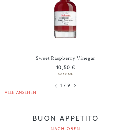
fel
Sweet Raspberry Vinegar
C
10,50 €
52,50 €/L
1
/
9
ALLE ANSEHEN
BUON APPETITO
NACH OBEN