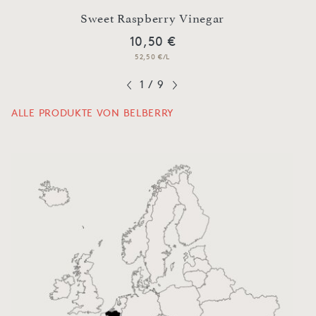
o
Sweet Raspberry Vinegar
C
10,50 €
52,50 €/L
1
/
9
ALLE PRODUKTE VON BELBERRY