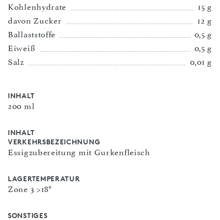
Kohlenhydrate
15 g
davon Zucker
12 g
Ballaststoffe
0,5 g
Eiweiß
0,5 g
Salz
0,01 g
INHALT
200 ml
INHALT
VERKEHRSBEZEICHNUNG
Essigzubereitung mit Gurkenfleisch
LAGERTEMPERATUR
Zone 3 >18°
SONSTIGES