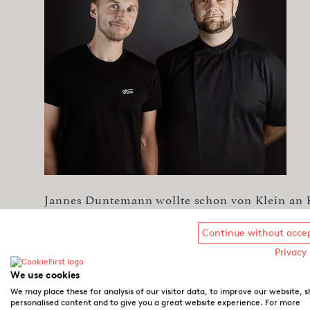
Jannes Duntemann wollte schon von Klein an 
Kochausbildung über sechs Jahre in vielen 
gesammelt. Bei Viani lernte er zwei Jahre auß
Continue without acce
italienischen Broten und Focaccia. Seit Anfang
Privacy 
Cucina Viani, in der er für das Personal der V
We use cookies
Enthusiasmus Pizza Kurse leitet, die zu sehr 
We may place these for analysis of our visitor data, to improve our website, 
heimischen Öfen der Teilnehmer führen. Marti
personalised content and to give you a great website experience. For more