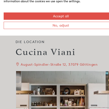
information about the cookies we use open the settings.
Duderstädter, hat nach seiner Ausbildung zum
renommierten Restaurants und Hotels in Deut
Die italienische Küche mit ihren facettenreic
Accept all
schon immer und begleitete ihn schon in den 
No, adjust
DIE LOCATION
Cucina Viani
August-Spindler-Straße 12, 37079 Göttingen