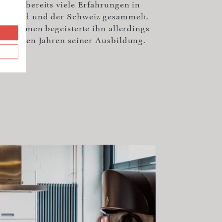
 Koch bereits viele Erfahrungen in
schland und der Schweiz gesammelt.
hen Aromen begeisterte ihn allerdings
frühesten Jahren seiner Ausbildung.