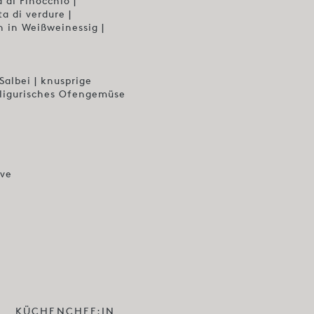
 di Finocchio |
a di verdure |
 in Weißweinessig |
Salbei | knusprige
 ligurisches Ofengemüse
ive
KÜCHENCHEF:IN