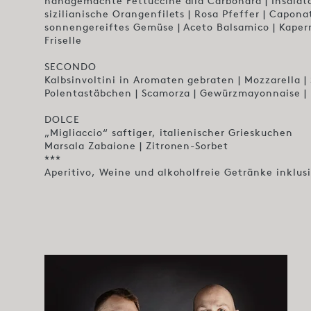
handgemachte Fettuccine alla Carbonara | Insalata
sizilianische Orangenfilets | Rosa Pfeffer | Caponat
sonnengereiftes Gemüse | Aceto Balsamico | Kapern
Friselle
SECONDO
Kalbsinvoltini in Aromaten gebraten | Mozzarella | 
Polentastäbchen | Scamorza | Gewürzmayonnaise |
DOLCE
„Migliaccio“ saftiger, italienischer Grieskuchen
Marsala Zabaione | Zitronen-Sorbet
***
Aperitivo, Weine und alkoholfreie Getränke inklus