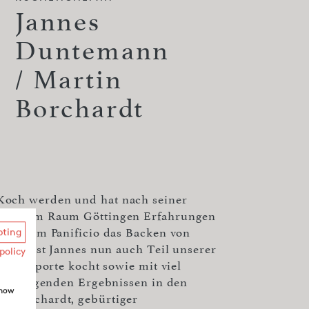
Jannes
Duntemann
/ Martin
Borchardt
Koch werden und hat nach seiner
Küchen im Raum Göttingen Erfahrungen
erdem im Panificio das Backen von
pting
 2023 ist Jannes nun auch Teil unserer
policy
iani Importe kocht sowie mit viel
befriedigenden Ergebnissen in den
show
n Borchardt, gebürtiger