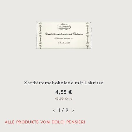
mit
Zartbitterschokolade mit Lakritze
Vol
4,55 €
45,50 €/Kg
1
/
9
ALLE PRODUKTE VON DOLCI PENSIERI