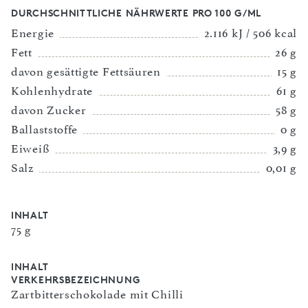
DURCHSCHNITTLICHE NÄHRWERTE PRO 100 G/ML
Energie
2.116 kJ / 506 kcal
Fett
26 g
davon gesättigte Fettsäuren
15 g
Kohlenhydrate
61 g
davon Zucker
58 g
Ballaststoffe
0 g
Eiweiß
3,9 g
Salz
0,01 g
INHALT
75 g
INHALT
VERKEHRSBEZEICHNUNG
Zartbitterschokolade mit Chilli