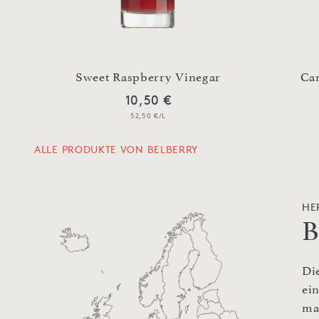
Sweet Raspberry Vinegar
Ca
10,50 €
52,50 €/L
ALLE PRODUKTE VON BELBERRY
HE
B
Die
ei
ma