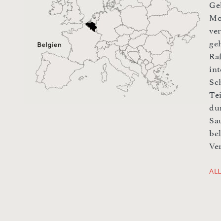
Ge
Mo
ve
ge
Raf
int
Sc
Te
dur
Sa
bel
Ve
AL