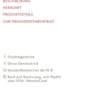
5,90 €
BESCHREIBUNG
HERKUNFT
32,78 € / Kg
PRODUKTDETAILS
Preis inkl. MwSt. zzgl. 4,95 € Versand
ZUM PRODUZENTENPORTRAIT
+
IN DEN WARENKORB
-
ZU DEN FAVORITEN
IN DER NÄHE KAUFEN
BESCHREIBUNG
Frischegarantie
HERKUNFT
Ohne Gentechnik
PRODUKTDETAILS
Versandkostenfrei ab 70 €
ZUM PRODUZENTENPORTRAIT
Kauf auf Rechnung, mit PayPal
oder VISA / MasterCard