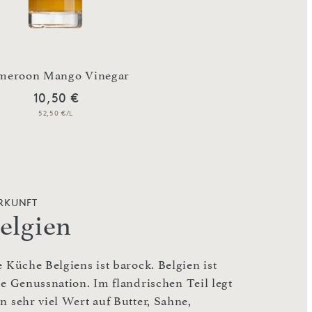
meroon Mango Vinegar
Kalamansi Citrus 
10,50 €
10,50 €
52,50 €/L
52,50 €/L
RKUNFT
elgien
 Küche Belgiens ist barock. Belgien ist
ne Genussnation. Im flandrischen Teil legt
n sehr viel Wert auf Butter, Sahne,