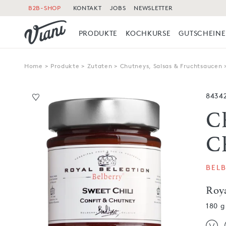
B2B-SHOP
KONTAKT
JOBS
NEWSLETTER
PRODUKTE
KOCHKURSE
GUTSCHEINE
Home
>
Produkte
>
Zutaten
>
Chutneys, Salsas & Fruchtsaucen
8434
C
C
BEL
Roy
180 g