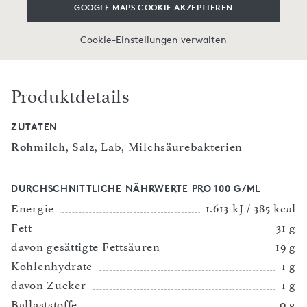
GOOGLE MAPS COOKIE AKZEPTIEREN
Cookie-Einstellungen verwalten
Produktdetails
ZUTATEN
Rohmilch
, Salz, Lab, Milchsäurebakterien
DURCHSCHNITTLICHE NÄHRWERTE PRO 100 G/ML
Energie
1.613 kJ / 385 kcal
Fett
31 g
davon gesättigte Fettsäuren
19 g
Kohlenhydrate
1 g
davon Zucker
1 g
Ballaststoffe
0 g