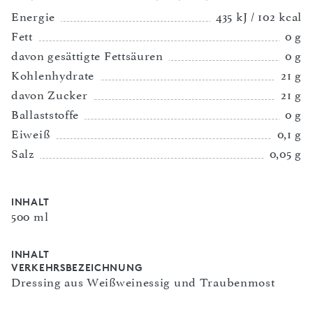
Energie
435 kJ / 102 kcal
Fett
0 g
davon gesättigte Fettsäuren
0 g
Kohlenhydrate
21 g
davon Zucker
21 g
Ballaststoffe
0 g
Eiweiß
0,1 g
Salz
0,05 g
INHALT
500 ml
INHALT
VERKEHRSBEZEICHNUNG
Dressing aus Weißweinessig und Traubenmost