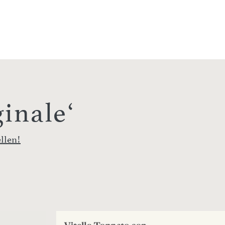
ginale‘
ellen!