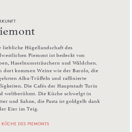
RKUNFT
iemont
e liebliche Hügellandschaft des
dwestlichen Piemont ist bedeckt von
ben, Haselnusssträuchern und Wäldchen.
n dort kommen Weine wie der Barolo, die
gehrten Alba-Trüffeln und raffinierte
ßigkeiten. Die Cafés der Hauptstadt Turin
nd weltberühmt. Die Küche schwelgt in
tter und Sahne, die Pasta ist goldgelb dank
ler Eier im Teig.
E KÜCHE DES PIEMONTS