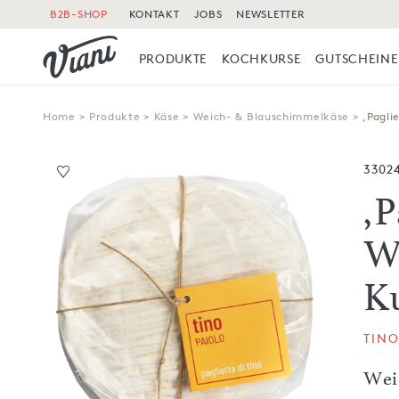
B2B-SHOP
KONTAKT
JOBS
NEWSLETTER
PRODUKTE
KOCHKURSE
GUTSCHEINE
Home
>
Produkte
>
Käse
>
Weich- & Blauschimmelkäse
>
,Pagli
3302
,P
W
K
TINO
Wei