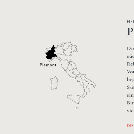
HE
P
Di
sü
Re
Vo
be
Sü
si
Bu
vie
DI