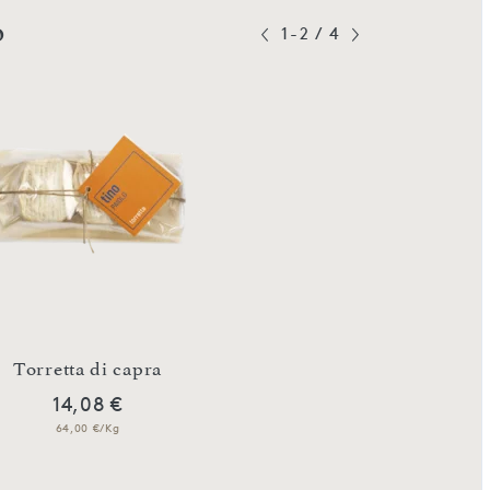
o
1-2
/
4
,Tumin furlin‘ Weic
Torretta di capra
Kuhmilch
14,08 €
10,78 €
64,00 €/Kg
49,00 €/Kg