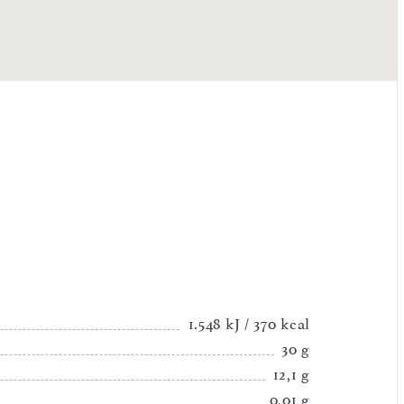
1.548 kJ / 370 kcal
30 g
12,1 g
0,01 g