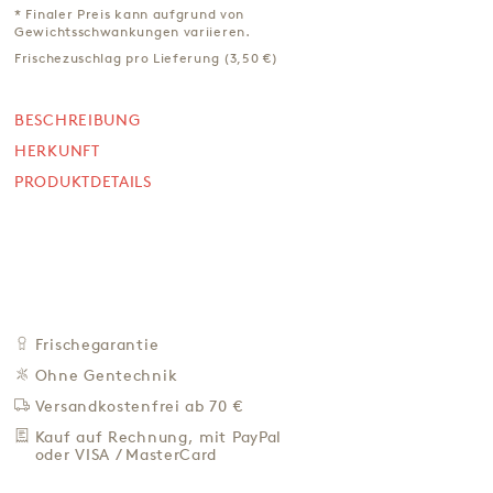
Weichkäse aus Kuhmilch
* Finaler Preis kann aufgrund von
Gewichtsschwankungen variieren.
ca. 200 g
Frischezuschlag pro Lieferung (3,50 €)
VORBESTELLEN BIS MONTAG 10 UHR, VERSAND AM 18.
AUGUST
*
9,80 €
BESCHREIBUNG
HERKUNFT
49,00 € / Kg
Preis inkl. MwSt. zzgl. 4,95 € Versand
PRODUKTDETAILS
+
IN DEN WARENKORB
-
ZU DEN FAVORITEN
IN DER NÄHE KAUFEN
Frischegarantie
BESCHREIBUNG
Ohne Gentechnik
HERKUNFT
Versandkostenfrei ab 70 €
PRODUKTDETAILS
Kauf auf Rechnung, mit PayPal
oder VISA / MasterCard