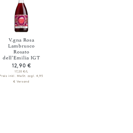
V.gna Rosa
Lambrusco
Rosato
dell’Emilia IGT
12,90 €
17,20 €/L
Preis inkl. MwSt.
zzgl. 4,95
€ Versand
IN DEN WARENKORB