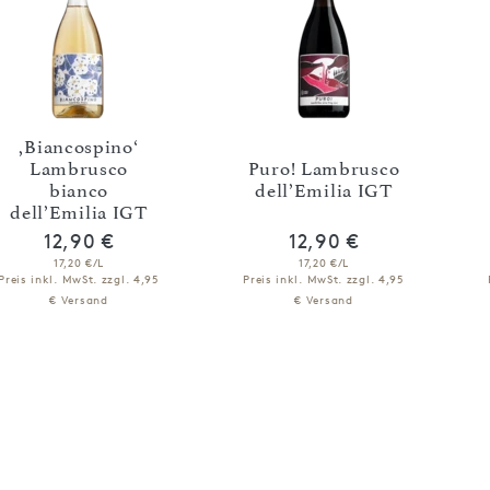
,Biancospino‘
Lambrusco
Puro! Lambrusco
bianco
dell’Emilia IGT
dell’Emilia IGT
12,90 €
12,90 €
17,20 €/L
17,20 €/L
Preis inkl. MwSt.
zzgl. 4,95
Preis inkl. MwSt.
zzgl. 4,95
€ Versand
€ Versand
IN DEN WARENKORB
IN DEN WARENKORB