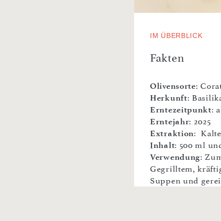
IM ÜBERBLICK
Fakten
Olivensorte
: Cora
Herkunft
: Basilik
Erntezeitpunkt
: 
Erntejahr
: 2025
Extraktion
: Kalt
Inhalt
: 500 ml un
Verwendung
: Zu
Gegrilltem, kräfti
Suppen und gerei