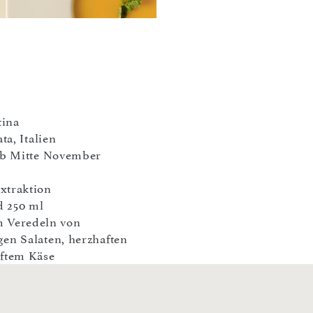
tina
ata, Italien
ab Mitte November
extraktion
d 250 ml
m Veredeln von
gen Salaten, herzhaften
ftem Käse