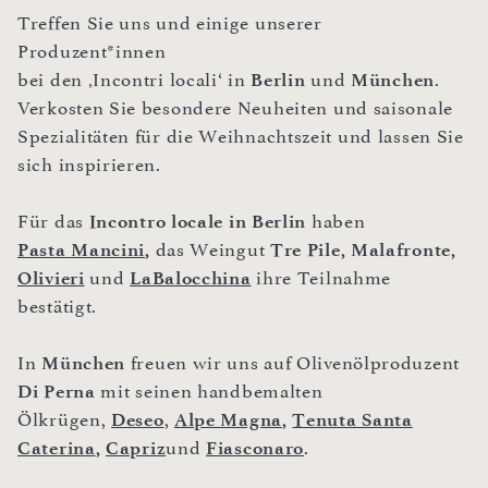
Treffen Sie uns und einige unserer
Produzent*innen
bei den ‚Incontri locali‘ in
Berlin
und
München
.
Verkosten Sie besondere Neuheiten und saisonale
Spezialitäten für die Weihnachtszeit und lassen Sie
sich inspirieren.
Für das
Incontro locale in Berlin
haben
Pasta Mancini
,
das Weingut
Tre Pile, Malafronte,
Olivieri
und
LaBalocchina
ihre Teilnahme
bestätigt.
In
München
freuen wir uns auf Olivenölproduzent
Di Perna
mit seinen handbemalten
Ölkrügen,
Deseo
,
Alpe Magna
,
Tenuta Santa
Caterina
,
Capriz
und
Fiasconaro
.