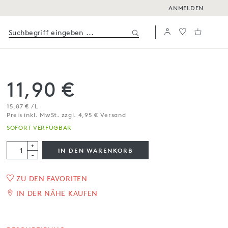
ANMELDEN
11,90 €
15,87 € / L
Preis inkl. MwSt. zzgl. 4,95 € Versand
SOFORT VERFÜGBAR
+
IN DEN WARENKORB
-
ZU DEN FAVORITEN
The Ugly Glühwein
IN DER NÄHE KAUFEN
0,75 l
SOFORT VERFÜGBAR