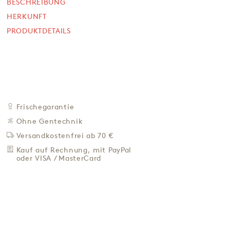
11,90 €
BESCHREIBUNG
HERKUNFT
15,87 € / L
PRODUKTDETAILS
Preis inkl. MwSt. zzgl. 4,95 € Versand
+
IN DEN WARENKORB
-
ZU DEN FAVORITEN
IN DER NÄHE KAUFEN
Frischegarantie
BESCHREIBUNG
Ohne Gentechnik
HERKUNFT
Versandkostenfrei ab 70 €
PRODUKTDETAILS
Kauf auf Rechnung, mit PayPal
oder VISA / MasterCard