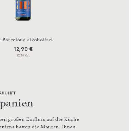
! Barcelona alkoholfrei
¡HOLA! Mediterráne
12,90 €
14,90 €
17,20 €/L
19,87 €/L
RKUNFT
panien
nen großen Einfluss auf die Küche
aniens hatten die Mauren. Ihnen