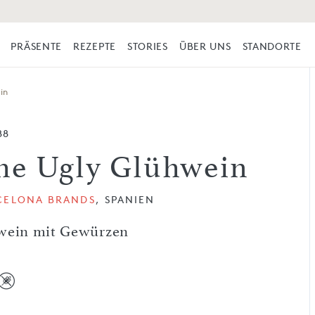
PRÄSENTE
REZEPTE
STORIES
ÜBER UNS
STANDORTE
in
88
he Ugly Glühwein
CELONA BRANDS
, SPANIEN
wein mit Gewürzen
l