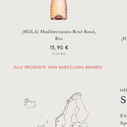
¡HOLA! Mediterráneo Brut Rosé,
Bio
¡H
15,90 €
21,20 €/L
ALLE PRODUKTE VON BARCELONA BRANDS
HE
S
Ei
Sp