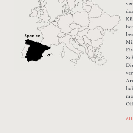
ve
da
Kü
be
be
Mi
Fi
Sc
Di
ve
Ar
ha
mo
Oli
AL